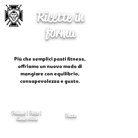
Ricette in
forma
Più che semplici pasti fitness,
offriamo un nuovo modo di
mangiare con equilibrio,
consapevolezza e gusto.
Pollame | Pesce |
Pasta
Carne rossa