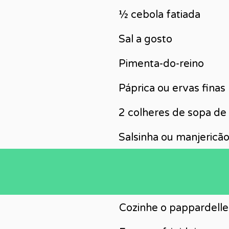
½ cebola fatiada
Sal a gosto
Pimenta-do-reino
Páprica ou ervas finas
2 colheres de sopa de 
Salsinha ou manjericã
Cozinhe o pappardell