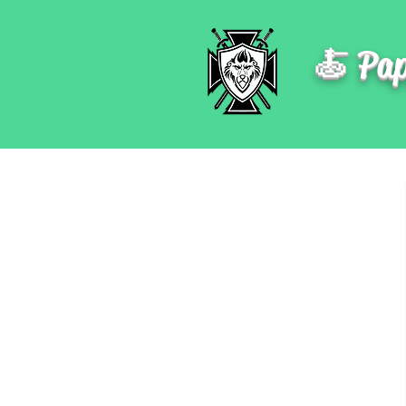
🍝 Pap