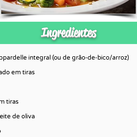
Ingredientes
ardelle integral (ou de grão-de-bico/arroz)
ado em tiras
m tiras
eite de oliva
o