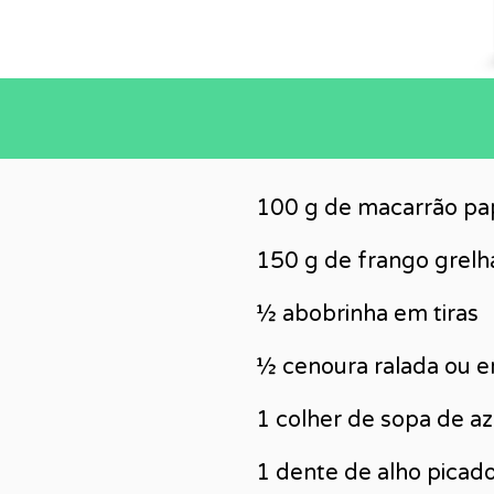
100 g de macarrão papp
150 g de frango grelh
½ abobrinha em tiras
½ cenoura ralada ou e
1 colher de sopa de az
1 dente de alho picad