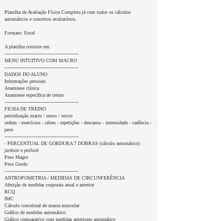
Planilha de Avaliação Física Completa já com todos os cálculos
automáticos e conceitos avaliatórios.
Formato: Excel
A planilha consiste em:
--------------------------------------------------
MENU INTUITIVO COM MACRO
--------------------------------------------------
DADOS DO ALUNO
Informações pessoais
Anamnese clínica
Anamnese específica de treino
--------------------------------------------------
FICHA DE TREINO
periodização macro / meso / micro
ordem - exercícios - séries - repetições - descanso - intensidade - cadência -
peso
--------------------------------------------------
- PERCENTUAL DE GORDURA 7 DOBRAS (cálculo automático)
jackson e pollock
Peso Magro
Peso Gordo
--------------------------------------------------
ANTROPOMETRIA / MEDIDAS DE CIRCUNFERÊNCIA
Aferição de medidas corporais atual e anterior
RCQ
IMC
Cálculo conceitual de massa muscular
Gráfico de medidas automático
Gráfico comparativo com medidas anteriores automático