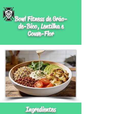
Bowl Fitness de Grão-
de-Bico, Lentilha e
Couve-Flor
Ingredientes