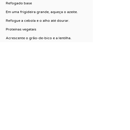
Refogado base
Em uma frigideira grande, aqueça o azeite.
Refogue a cebola e o alho até dourar.
Proteínas vegetais
Acrescente o grão-de-bico e a lentilha.
Tempere com sal, pimenta e especiarias.
Refogue por 3–5 minutos.
Finalização
Junte a couve-flor, misture bem.
Desligue o fogo e finalize com o suco de limão
e ervas.
CHEF