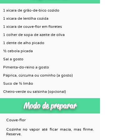
1 xícara de grão-de-bico cozido
1 xícara de lentilha cozida
1 xícara de couve-flor em floretes
1 colher de sopa de azeite de oliva
1 dente de alho picado
½ cebola picada
Sal a gosto
Pimenta-do-reino a gosto
Páprica, cúrcuma ou cominho (a gosto)
Suco de ½ limão
Cheiro-verde ou salsinha (opcional)
Modo de preparar
Couve-flor
Cozinhe no vapor até ficar macia, mas firme.
Reserve.