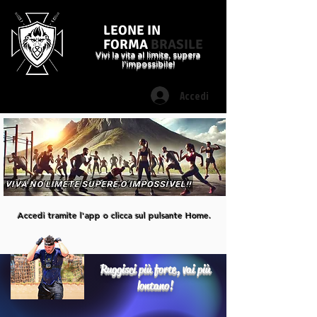
LEONE IN
FORMA
BRASILE
Vivi la vita al limite, supera
l'impossibile!
Accedi
Accedi tramite l'app o clicca sul pulsante Home.
Ruggisci più forte, vai più
lontano!