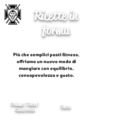
Ricette in
forma
Più che semplici pasti fitness,
offriamo un nuovo modo di
mangiare con equilibrio,
consapevolezza e gusto.
Pollame | Pesce |
Pasta
Carne rossa