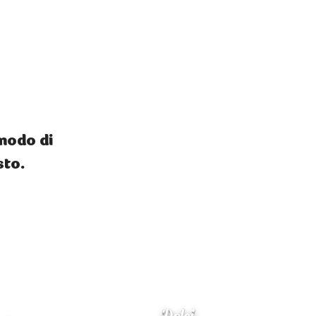
 modo di
sto.