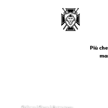
Più che
man
Pollame | Pesce | Carne rossa