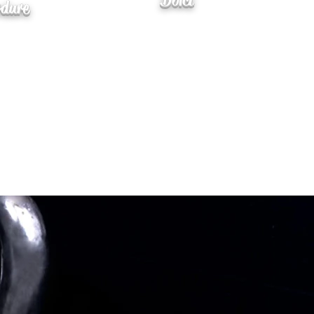
Dolci
rdure