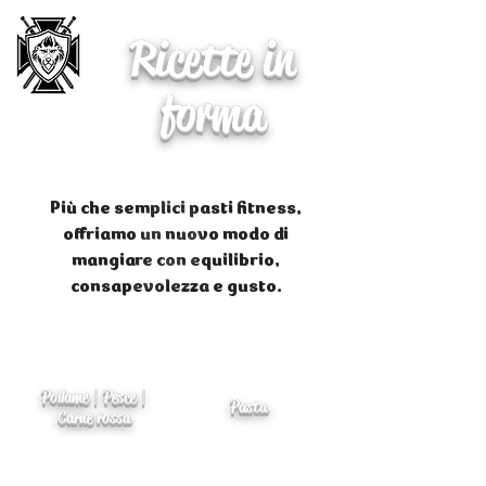
Ricette in
forma
Più che semplici pasti fitness,
offriamo un nuovo modo di
mangiare con equilibrio,
consapevolezza e gusto.
Pollame | Pesce |
Pasta
Carne rossa