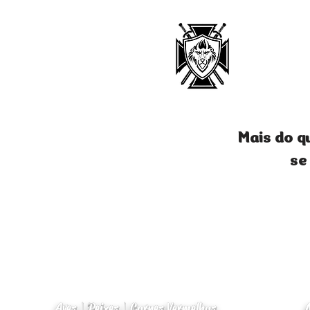
Mais do q
se
Aves | Peixes | Carnes Vermelhas