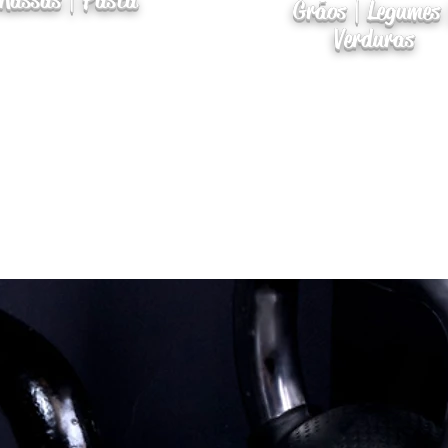
Massas | Pasta
Grãos | Legumes 
Verduras