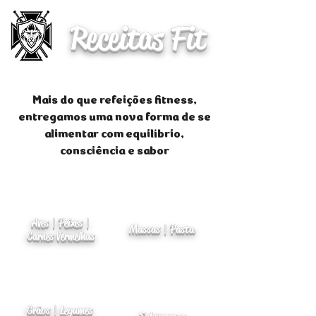
Receitas Fit
Mais do que refeições fitness,
entregamos uma nova forma de se
alimentar com equilíbrio,
consciência e sabor
Aves | Peixes |
Massas | Pasta
Carnes Vermelhas
Grãos | Legumes