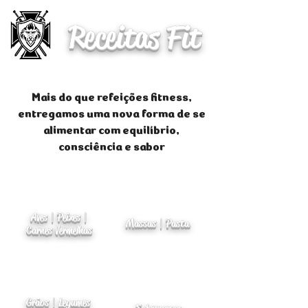
Receitas Fit
Mais do que refeições fitness,
entregamos uma nova forma de se
alimentar com equilíbrio,
consciência e sabor
Aves | Peixes |
Massas | Pasta
Carnes Vermelhas
Grãos | Legumes