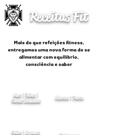
Receitas Fit
Mais do que refeições fitness,
entregamos uma nova forma de se
alimentar com equilíbrio,
consciência e sabor
Aves | Peixes |
Massas | Pasta
Carnes Vermelhas
Grãos | Legumes