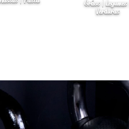
Massas | Pasta
Grãos | Legumes 
Verduras