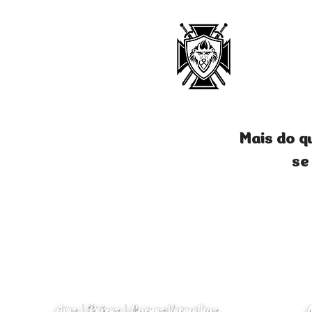
Mais do q
se
Aves | Peixes | Carnes Vermelhas