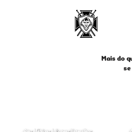
Mais do q
se
Aves | Peixes | Carnes Vermelhas