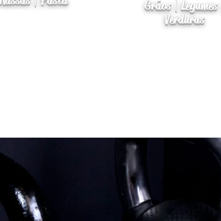
Massas | Pasta
Grãos | Legumes 
Verduras