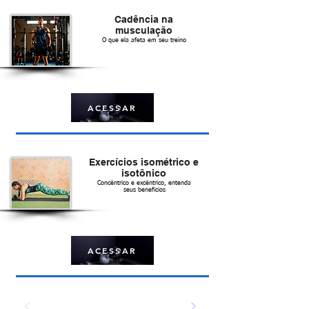
Cadência na
musculação
O que ela afeta em seu treino
ACESSAR
Exercícios isométrico e
isotônico
Concêntrico e excêntrico, entenda
seus benefícios
ACESSAR