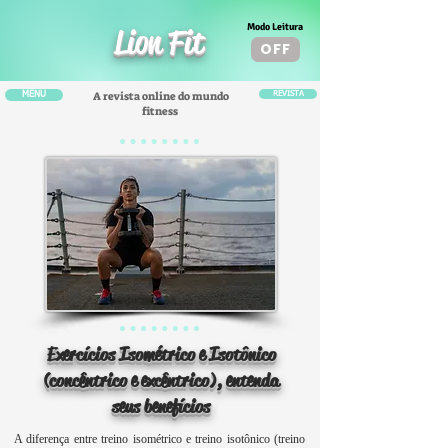
Modo Leitura
Lion Fit
OFF
A revista online do mundo
MENU
REVISTA
fitness
Exercícios Isométrico e Isotônico
(concêntrico e excêntrico), entenda
seus benefícios
A diferença entre treino isométrico e treino isotônico (treino