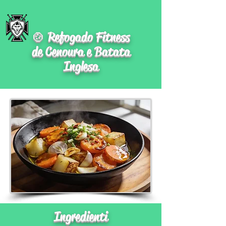
🍲 Refogado Fitness
de Cenoura e Batata
Inglesa
Ingredienti