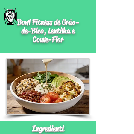
Bowl Fitness de Grão-
de-Bico, Lentilha e
Couve-Flor
Ingredienti