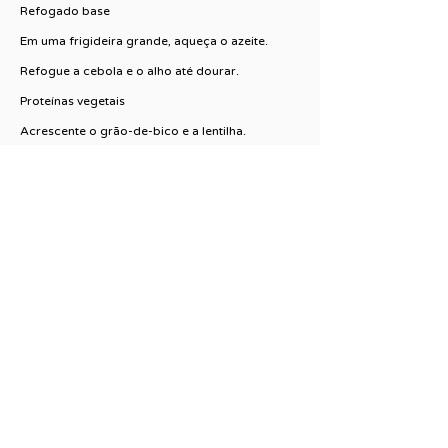
Refogado base
Em uma frigideira grande, aqueça o azeite.
Refogue a cebola e o alho até dourar.
Proteínas vegetais
Acrescente o grão-de-bico e a lentilha.
Tempere com sal, pimenta e especiarias.
Refogue por 3–5 minutos.
Finalização
Junte a couve-flor, misture bem.
Desligue o fogo e finalize com o suco de limão
e ervas.
CUOCO