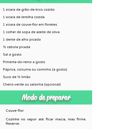
1 xícara de grão-de-bico cozido
1 xícara de lentilha cozida
1 xícara de couve-flor em floretes
1 colher de sopa de azeite de oliva
1 dente de alho picado
½ cebola picada
Sal a gosto
Pimenta-do-reino a gosto
Páprica, cúrcuma ou cominho (a gosto)
Suco de ½ limão
Cheiro-verde ou salsinha (opcional)
Modo de preparar
Couve-flor
Cozinhe no vapor até ficar macia, mas firme.
Reserve.