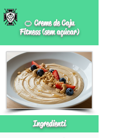
🍊 Creme de Caju
Fitness (sem açúcar)
Ingredienti