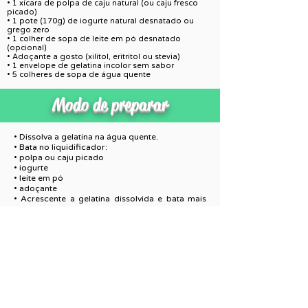
• 1 xícara de polpa de caju natural (ou caju fresco
picado)
• 1 pote (170g) de iogurte natural desnatado ou
grego zero
• 1 colher de sopa de leite em pó desnatado
(opcional)
• Adoçante a gosto (xilitol, eritritol ou stevia)
• 1 envelope de gelatina incolor sem sabor
• 5 colheres de sopa de água quente
Modo de preparar
• Dissolva a gelatina na água quente.
• Bata no liquidificador:
• polpa ou caju picado
• iogurte
• leite em pó
• adoçante
• Acrescente a gelatina dissolvida e bata mais
um pouco.
• Leve à geladeira por 2 a 3 horas até ficar
firme.