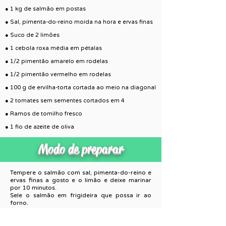
● 1 kg de salmão em postas
● Sal, pimenta-do-reino moída na hora e ervas finas
● Suco de 2 limões
● 1 cebola roxa média em pétalas
● 1/2 pimentão amarelo em rodelas
● 1/2 pimentão vermelho em rodelas
● 100 g de ervilha-torta cortada ao meio na diagonal
● 2 tomates sem sementes cortados em 4
● Ramos de tomilho fresco
● 1 fio de azeite de oliva
Modo de preparar
Tempere o salmão com sal, pimenta-do-reino e
ervas finas a gosto e o limão e deixe marinar
por 10 minutos.
Sele o salmão em frigideira que possa ir ao
forno.
Por cima, espalhe a cebola, os pimentões, a
ervilha-torta, o tomate e ramos de tomilho e
polvilhe sal e pimenta-do-reino a gosto.