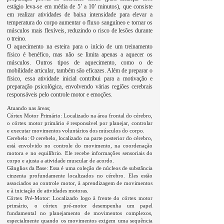
estágio leva-se em média de 5’ a 10’ minutos), que consiste
em realizar atividades de baixa intensidade para elevar a
temperatura do corpo aumentar o fluxo sanguíneo e tornar os
músculos mais flexíveis, reduzindo o risco de lesões durante
o treino.
O aquecimento na esteira para o início de um treinamento
físico é benéfico, mas não se limita apenas a aquecer os
músculos. Outros tipos de aquecimento, como o de
mobilidade articular, também são eficazes. Além de preparar o
físico, essa atividade inicial contribui para a motivação e
preparação psicológica, envolvendo várias regiões cerebrais
responsáveis pelo controle motor e emoções.
Atuando nas áreas;
Córtex Motor Primário: Localizado na área frontal do cérebro,
o córtex motor primário é responsável por planejar, controlar
e executar movimentos voluntários dos músculos do corpo.
Cerebelo: O cerebelo, localizado na parte posterior do cérebro,
está envolvido no controle do movimento, na coordenação
motora e no equilíbrio. Ele recebe informações sensoriais do
corpo e ajusta a atividade muscular de acordo.
Gânglios da Base: Essa é uma coleção de núcleos de substância
cinzenta profundamente localizados no cérebro. Eles estão
associados ao controle motor, à aprendizagem de movimentos
e à iniciação de atividades motoras.
Córtex Pré-Motor: Localizado logo à frente do córtex motor
primário, o córtex pré-motor desempenha um papel
fundamental no planejamento de movimentos complexos,
especialmente quando os movimentos exigem uma sequência