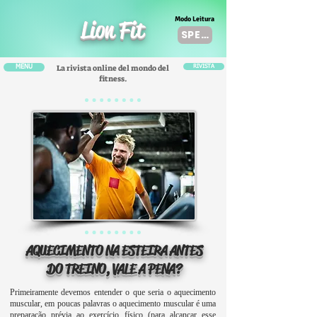
Modo Leitura
Lion Fit
SPENTO
La rivista online del mondo del
MENU
RIVISTA
fitness.
AQUECIMENTO NA ESTEIRA ANTES
DO TREINO, VALE A PENA?
Primeiramente devemos entender o que seria o aquecimento
muscular, em poucas palavras o aquecimento muscular é uma
preparação prévia ao exercício físico (para alcançar esse