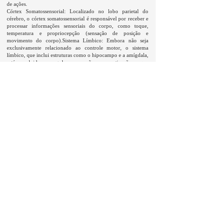
de ações.
Córtex Somatossensorial: Localizado no lobo parietal do
cérebro, o córtex somatossensorial é responsável por receber e
processar informações sensoriais do corpo, como toque,
temperatura e propriocepção (sensação de posição e
movimento do corpo).Sistema Límbico: Embora não seja
exclusivamente relacionado ao controle motor, o sistema
límbico, que inclui estruturas como o hipocampo e a amígdala,
está envolvido em regular as emoções e a motivação, o que
pode afetar a motivação para iniciar uma atividade física.
Isso resulta em uma liberação mais fluida de hormônios
durante o treino como: Endorfina, Adrenalina, Cortisol,
Hormônio do Crescimento (GH), Hormônios Tireoidianos,
Peptídeo YY (PYY) e Leptina, entre outros. melhorando o
desempenho e o rendimento da atividade física. Em suma,
caminhar na esteira antes de um treino resistido é uma
verdadeira preparação prévia ao treino resistido.