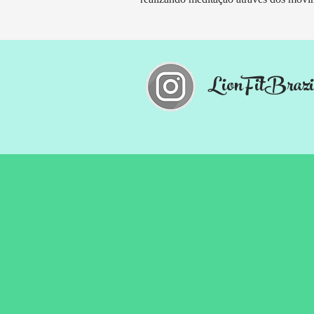
LionFitBrazi