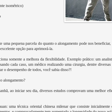
nte isométrico)
o
te uma pequena parcela do quanto o alongamento pode nos beneficiar,
 excelente opção para aprimorá-la.
ona somente a melhora da flexibilidade. Exemplo prático: um analist
lisando cada caso, um médico realizando uma cirurgia, dentre diversas
r o desempenho de todos, você sabia disso?!
r o alongamento?
ã, ao iniciar seu dia, diversos estudos comprovam uma melhor eficiê
n: uma técnica oriental chinesa milenar que consiste inicialmente
mentos, e comprovadamente tem aumentado a longevidade do povo asiát