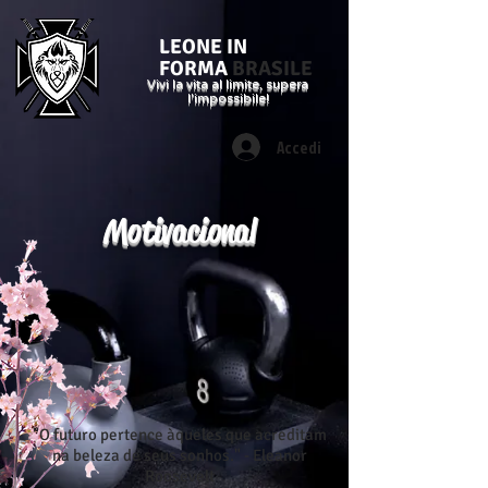
LEONE IN
FORMA
BRASILE
Vivi la vita al limite, supera
l'impossibile!
Accedi
Motivacional
"O futuro pertence àqueles que acreditam
na beleza de seus sonhos." - Eleanor
Roosevelt