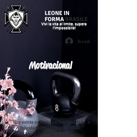
LEONE IN
FORMA
BRASILE
Vivi la vita al limite, supera
l'impossibile!
Accedi
Motivacional
"Não existe caminho para a felicidade, a
felicidade é o caminho." - Buda