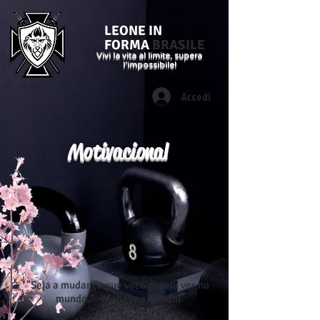
LEONE IN
FORMA
BRASILE
Vivi la vita al limite, supera
l'impossibile!
Accedi
Motivacional
"Seja a mudança que você deseja ver no
mundo." - Mahatma Gandhi