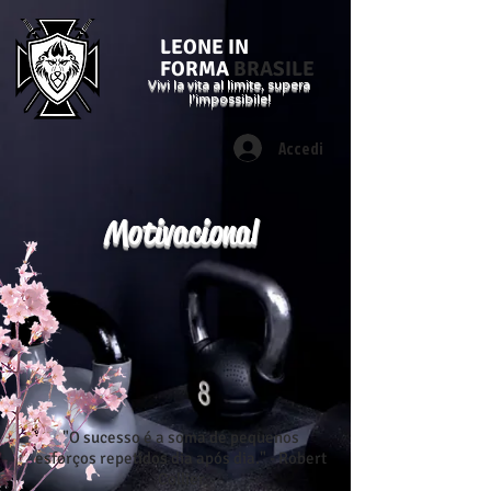
LEONE IN
FORMA
BRASILE
Vivi la vita al limite, supera
l'impossibile!
Accedi
Motivacional
"O sucesso é a soma de pequenos
esforços repetidos dia após dia." - Robert
Collier