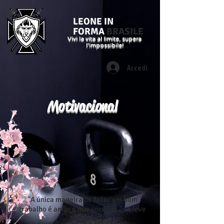
LEONE IN
FORMA
BRASILE
Vivi la vita al limite, supera
l'impossibile!
Accedi
Motivacional
"A única maneira de fazer um bom
trabalho é amar o que você faz." - Steve
Jobs