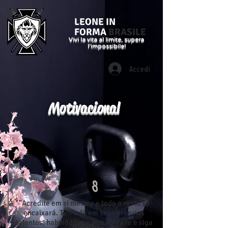
LEONE IN
FORMA
BRASILE
Vivi la vita al limite, supera
l'impossibile!
Accedi
Motivacional
"Acredite em si mesmo e todo o resto se
encaixará. Tenha fé em seus próprios
talentos, habilidades e boa vontade e siga