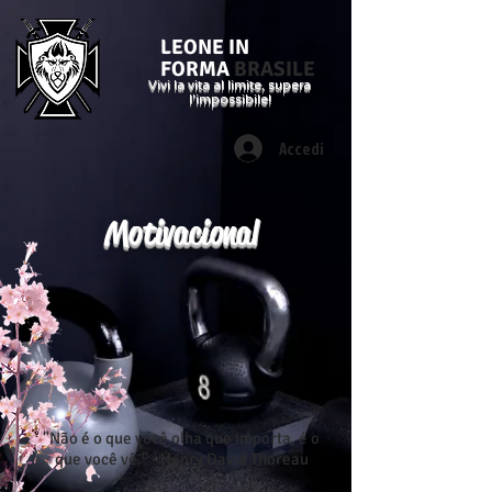
LEONE IN
FORMA
BRASILE
Vivi la vita al limite, supera
l'impossibile!
Accedi
Motivacional
"Não é o que você olha que importa, é o
que você vê." - Henry David Thoreau