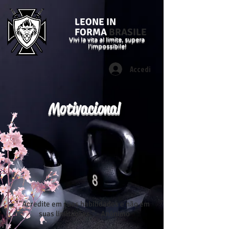
LEONE IN
FORMA
BRASILE
Vivi la vita al limite, supera
l'impossibile!
Accedi
Motivacional
"Acredite em suas habilidades e não em
suas limitações." - Anônimo