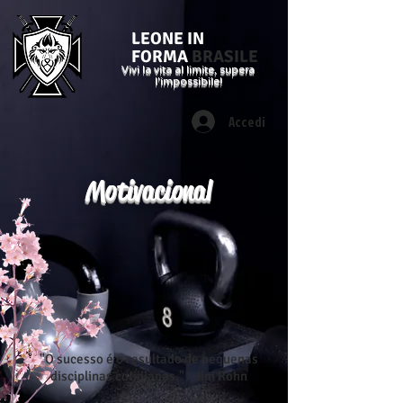
LEONE IN
FORMA
BRASILE
Vivi la vita al limite, supera
l'impossibile!
Accedi
Motivacional
"O sucesso é o resultado de pequenas
disciplinas cotidianas." - Jim Rohn