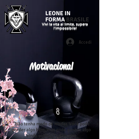
LEONE IN
FORMA
BRASILE
Vivi la vita al limite, supera
l'impossibile!
Accedi
Motivacional
"Não tenha medo de mudar. Você pode
perder algo bom, mas pode ganhar algo
ainda melhor." - Anônimo