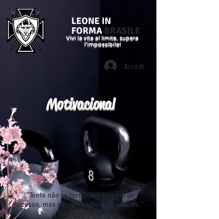
LEONE IN
FORMA
BRASILE
Vivi la vita al limite, supera
l'impossibile!
Accedi
Motivacional
"Tente não se tornar um homem de
sucesso, mas sim um homem de valores." -
Albert Einstein