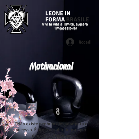
LEONE IN
FORMA
BRASILE
Vivi la vita al limite, supera
l'impossibile!
Accedi
Motivacional
"Não existe nenhum elevador para o
sucesso. É preciso subir degrau por
degrau." - Anônimo