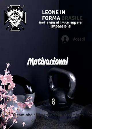
LEONE IN
FORMA
BRASILE
Vivi la vita al limite, supera
l'impossibile!
Accedi
Motivacional
"O caminho não está no céu. O caminho
está no coração."