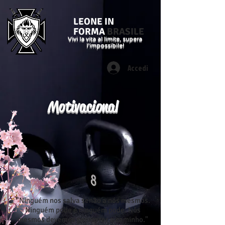
LEONE IN
FORMA
BRASILE
Vivi la vita al limite, supera
l'impossibile!
Accedi
Motivacional
"Ninguém nos salva senão a nós mesmos.
Ninguém pode e ninguém pode. Nós
mesmos devemos percorrer o caminho."