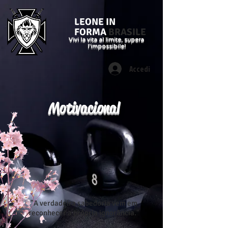
LEONE IN
FORMA
BRASILE
Vivi la vita al limite, supera
l'impossibile!
Accedi
Motivacional
"A verdadeira sabedoria vem em
reconhecer a própria ignorância."