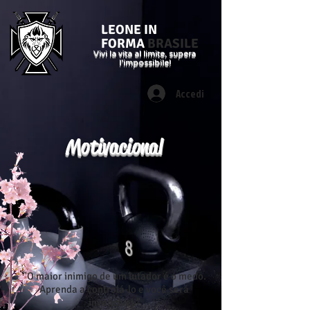
LEONE IN
FORMA
BRASILE
Vivi la vita al limite, supera
l'impossibile!
Accedi
Motivacional
"O maior inimigo de um lutador é o medo.
Aprenda a controlá-lo e você será
invencível."