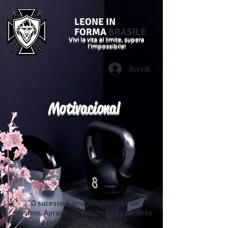
LEONE IN
FORMA
BRASILE
Vivi la vita al limite, supera
l'impossibile!
Accedi
Motivacional
"O sucesso é uma jornada, não um
destino. Aproveite cada etapa do caminho
e celebre cada conquista."