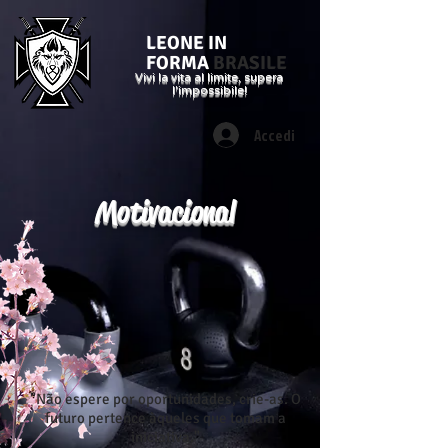
LEONE IN
FORMA
BRASILE
Vivi la vita al limite, supera
l'impossibile!
Accedi
Motivacional
"Não espere por oportunidades, crie-as. O
futuro pertence àqueles que tomam a
iniciativa."