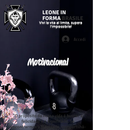
LEONE IN
FORMA
BRASILE
Vivi la vita al limite, supera
l'impossibile!
Accedi
Motivacional
"O propósito da nossa vida é buscar a
felicidade e o significado. Se
encontrarmos a felicidade, compartilhá-