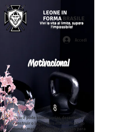
LEONE IN
FORMA
BRASILE
Vivi la vita al limite, supera
l'impossibile!
Accedi
Motivacional
"Você pode sonhar, criar, desenhar e
construir o lugar mais maravilhoso do
mundo, mas é preciso ter pessoas para