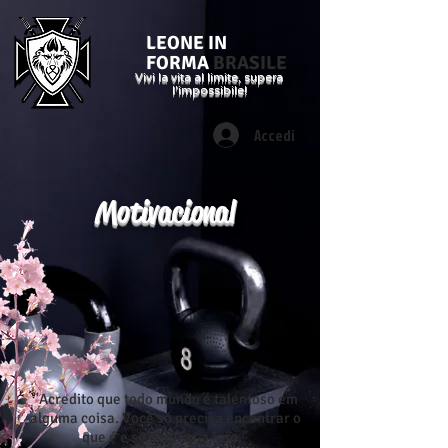
LEONE IN
FORMA
BRASILE
Vivi la vita al limite, supera
l'impossibile!
Accedi
Motivacional
"Acredito que todo mundo é talentoso em
alguma coisa. Você só precisa encontrar o
que é e se dedicar a isso."