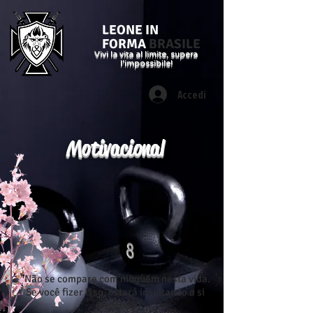
LEONE IN
FORMA
BRASILE
Vivi la vita al limite, supera
l'impossibile!
Accedi
Motivacional
"Não se compare com ninguém nesta vida.
Se você fizer isso, estará insultando a si
mesmo."