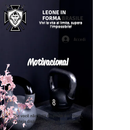
LEONE IN
FORMA
BRASILE
Vivi la vita al limite, supera
l'impossibile!
Accedi
Motivacional
"Se você não está disposto a arriscar,
esteja disposto a uma vida comum."