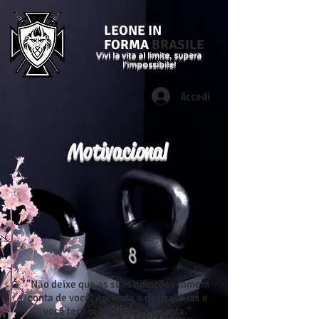
LEONE IN
FORMA
BRASILE
Vivi la vita al limite, supera
l'impossibile!
Accedi
Motivacional
"Não deixe que as suas emoções tomem
conta de você. Aprenda a controlá-las e
você terá mais sucesso na vida."