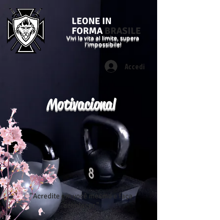
LEONE IN
FORMA
BRASILE
Vivi la vita al limite, supera
l'impossibile!
Accedi
Motivacional
"Acredite em você mesmo e faça
acontecer."