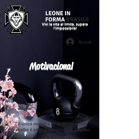
LEONE IN
FORMA
BRASILE
Vivi la vita al limite, supera
l'impossibile!
Accedi
Motivacional
"A única maneira de fazer um ótimo
trabalho é amar o que você faz." - Steve
Jobs