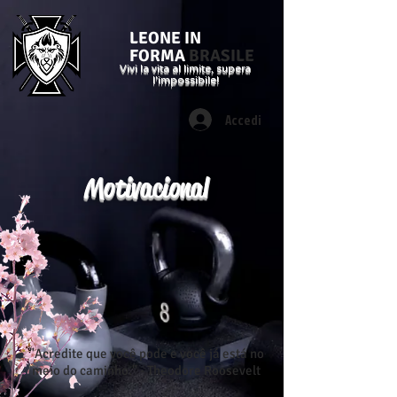
LEONE IN
FORMA
BRASILE
Vivi la vita al limite, supera
l'impossibile!
Accedi
Motivacional
"Acredite que você pode e você já está no
meio do caminho." - Theodore Roosevelt