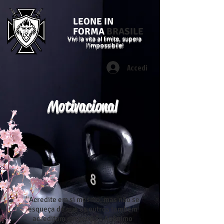
LEONE IN
FORMA
BRASILE
Vivi la vita al limite, supera
l'impossibile!
Accedi
Motivacional
"Acredite em si mesmo, mas não se
esqueça de que os outros também
acreditam em você." - Anônimo